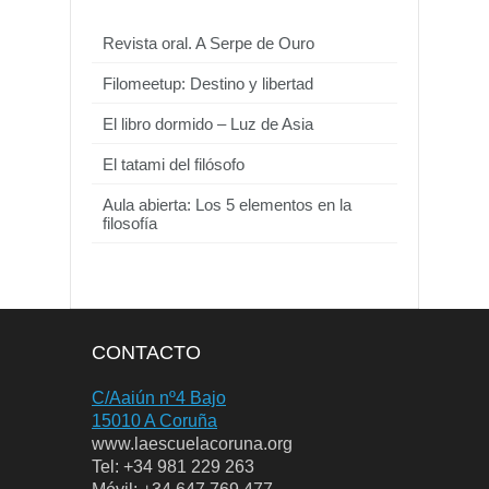
Revista oral. A Serpe de Ouro
Filomeetup: Destino y libertad
El libro dormido – Luz de Asia
El tatami del filósofo
Aula abierta: Los 5 elementos en la
filosofía
CONTACTO
C/Aaiún nº4 Bajo
15010 A Coruña
www.laescuelacoruna.org
Tel: +34 981 229 263