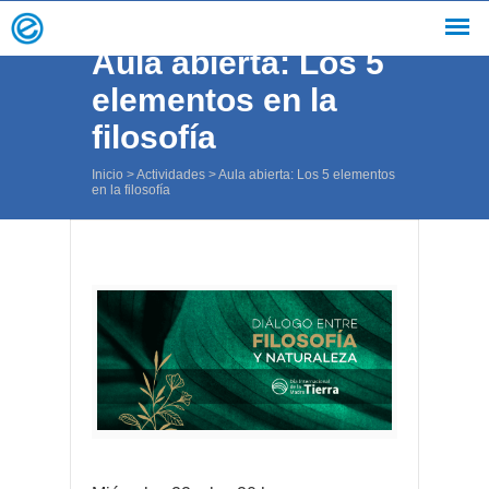
Aula abierta: Los 5
elementos en la
filosofía
Inicio
>
Actividades
>
Aula abierta: Los 5 elementos
en la filosofía