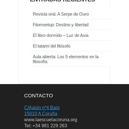
Revista oral. A Serpe de Ouro
Filomeetup: Destino y libertad
El libro dormido – Luz de Asia
El tatami del filósofo
Aula abierta: Los 5 elementos en la
filosofía
CONTACTO
C/Aaiún nº4 Bajo
15010 A Coruña
www.laescuelacoruna.org
Tel: +34 981 229 263