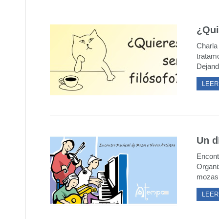
¿Qui
Charla
tratam
Dejand
LEER
Un d
Encont
Organi
mozas 
LEER