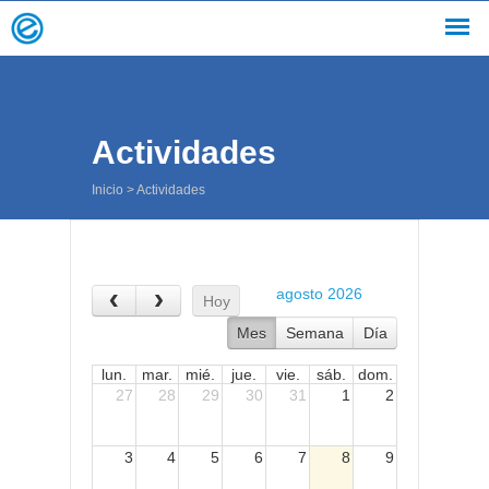
Actividades
Inicio
>
Actividades
agosto 2026
Hoy
Mes
Semana
Día
lun.
mar.
mié.
jue.
vie.
sáb.
dom.
27
28
29
30
31
1
2
3
4
5
6
7
8
9