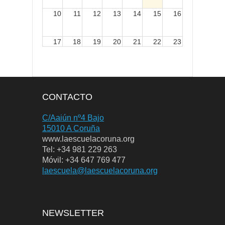
10
11
12
13
14
15
16
17
18
19
20
21
22
23
24
25
26
27
28
29
30
CONTACTO
31
1
2
3
4
5
6
C/Aaiún nº4 Bajo
15010 A Coruña
www.laescuelacoruna.org
Tel: +34 981 229 263
Móvil: +34 647 769 477
laescuela@laescuelacoruna.org
NEWSLETTER