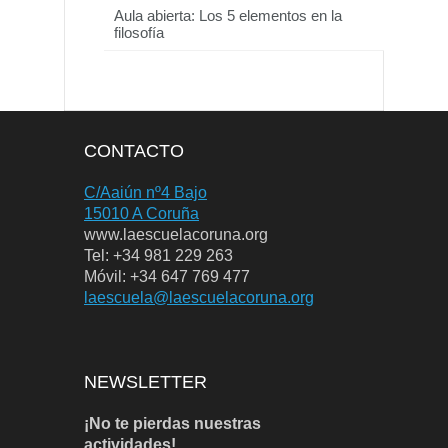
Aula abierta: Los 5 elementos en la
filosofía
CONTACTO
C/Aaiún nº4 Bajo
15010 A Coruña
www.laescuelacoruna.org
Tel: +34 981 229 263
Móvil: +34 647 769 477
laescuela@laescuelacoruna.org
NEWSLETTER
¡No te pierdas nuestras
actividades!