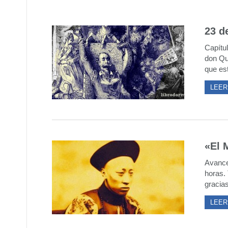
23 de
Capítul
don Qu
que es
LEER
«El 
Avance 
horas.
gracias
LEER