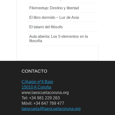
Filomeetup: Destino y libertad
El libro dormido – Luz de Asia
El tatami del filósofo
Aula abierta: Los 5 elementos en la
filosofía
CONTACTO
C/Aaiún nº4 Bajo
15010 A Coruña
www.laescuelacoruna.org
Tel: +34 981 229 263
Móvil: +34 647 769 477
laescuela@laescuelacoruna.org