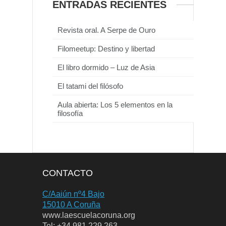
ENTRADAS RECIENTES
Revista oral. A Serpe de Ouro
Filomeetup: Destino y libertad
El libro dormido – Luz de Asia
El tatami del filósofo
Aula abierta: Los 5 elementos en la
filosofía
CONTACTO
C/Aaiún nº4 Bajo
15010 A Coruña
www.laescuelacoruna.org
Tel: +34 981 229 263