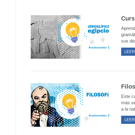
Curso
Aprend
gramát
sus dio
LEER
Filo
Este c
más sig
a la na
LEER