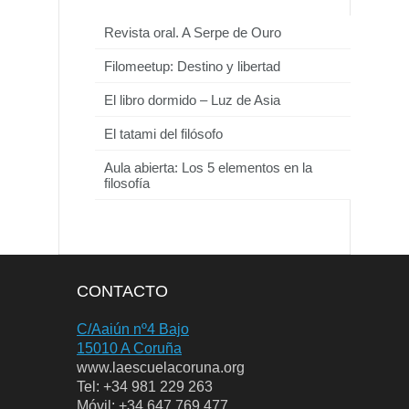
Revista oral. A Serpe de Ouro
Filomeetup: Destino y libertad
El libro dormido – Luz de Asia
El tatami del filósofo
Aula abierta: Los 5 elementos en la
filosofía
CONTACTO
C/Aaiún nº4 Bajo
15010 A Coruña
www.laescuelacoruna.org
Tel: +34 981 229 263
Móvil: +34 647 769 477