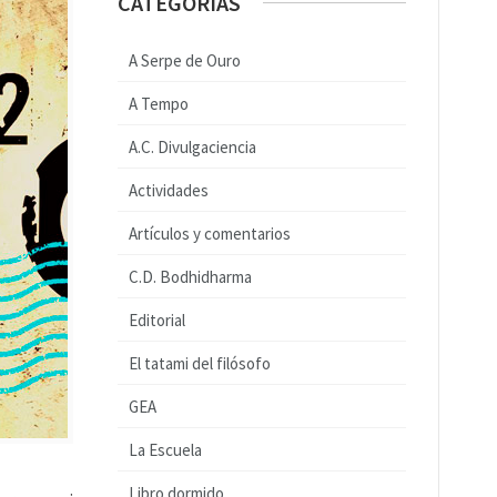
CATEGORÍAS
A Serpe de Ouro
A Tempo
A.C. Divulgaciencia
Actividades
Artículos y comentarios
C.D. Bodhidharma
Editorial
El tatami del filósofo
GEA
La Escuela
Libro dormido