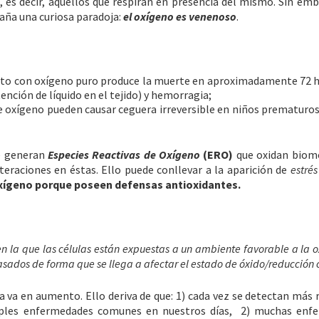
, es decir, aquellos que respiran en presencia del mismo. Sin emb
aña una curiosa paradoja:
el oxígeno es venenoso
.
nto con oxígeno puro produce la muerte en aproximadamente 72 
ción de líquido en el tejido) y hemorragia;
de oxígeno pueden causar ceguera irreversible en niños prematuro
se generan
Especies Reactivas de Oxígeno
(ERO)
que oxidan biomo
eraciones en éstas. Ello puede conllevar a la aparición de
estrés
xígeno porque poseen defensas antioxidantes.
en la que las células están expuestas a un ambiente favorable a la o
ados de forma que se llega a afectar el estado de óxido/reducción c
a va en aumento. Ello deriva de que: 1) cada vez se detectan más 
ltiples enfermedades comunes en nuestros días, 2) muchas enf