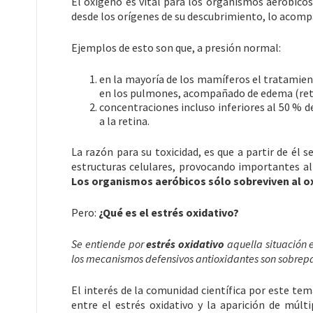
El oxígeno es vital para los organismos aeróbicos
desde los orígenes de su descubrimiento, lo acomp
Ejemplos de esto son que, a presión normal:
en la mayoría de los mamíferos el tratamie
en los pulmones, acompañado de edema (reten
concentraciones incluso inferiores al 50 % 
a la retina.
La razón para su toxicidad, es que a partir de él 
estructuras celulares, provocando importantes alt
Los organismos aeróbicos sólo sobreviven al o
Pero:
¿Qué es el estrés oxidativo?
Se entiende por
estrés oxidativo
aquella situación 
los mecanismos defensivos antioxidantes son sobrepas
El interés de la comunidad científica por este tem
entre el estrés oxidativo y la aparición de mú