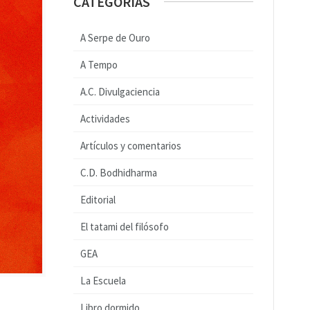
CATEGORÍAS
A Serpe de Ouro
A Tempo
A.C. Divulgaciencia
Actividades
Artículos y comentarios
C.D. Bodhidharma
Editorial
El tatami del filósofo
GEA
La Escuela
Libro dormido