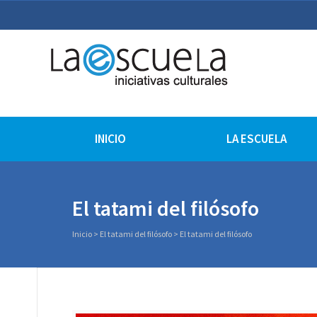
La Escuela Iniciativas Cu
La Escuela Coruña
INICIO
LA ESCUELA
El tatami del filósofo
Inicio
>
El tatami del filósofo
>
El tatami del filósofo