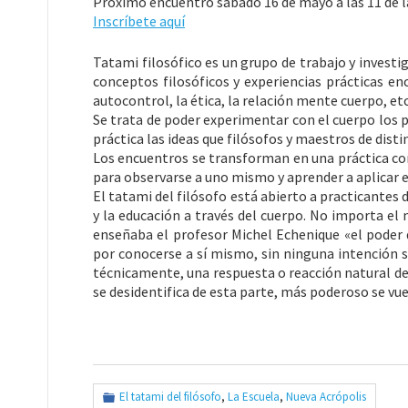
Próximo encuentro sábado 16 de mayo a las 11 de 
Inscríbete aquí
Tatami filosófico es un grupo de trabajo y investi
conceptos filosóficos y experiencias prácticas e
autocontrol, la ética, la relación mente cuerpo, etc
Se trata de poder experimentar con el cuerpo los p
práctica las ideas que filósofos y maestros de dist
Los encuentros se transforman en una práctica con
para observarse a uno mismo y aprender a aplicar es
El tatami del filósofo está abierto a practicantes 
y la educación a través del cuerpo. No importa el n
enseñaba el profesor Michel Echenique «el poder d
por conocerse a sí mismo, sin ninguna intención s
técnicamente, una respuesta o reacción natural de 
se desidentifica de esta parte, más poderoso se vue
El tatami del filósofo
,
La Escuela
,
Nueva Acrópolis