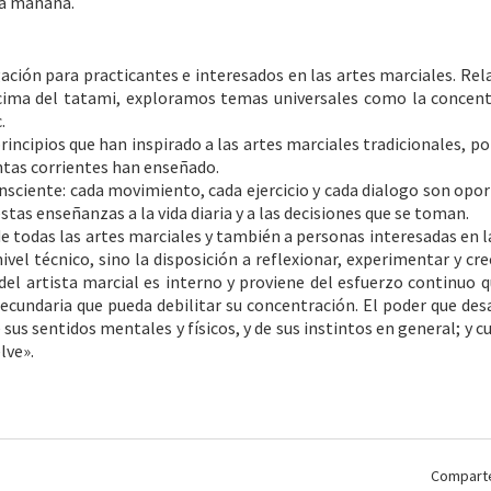
la mañana.
gación para practicantes e interesados en las artes marciales. Re
ncima del tatami, exploramos temas universales como la concent
.
rincipios que han inspirado a las artes marciales tradicionales, p
intas corrientes han enseñado.
sciente: cada movimiento, cada ejercicio y cada dialogo son opo
tas enseñanzas a la vida diaria y a las decisiones que se toman.
de todas las artes marciales y también a personas interesadas en la
ivel técnico, sino la disposición a reflexionar, experimentar y cr
el artista marcial es interno y proviene del esfuerzo continuo q
ecundaria que pueda debilitar su concentración. El poder que desa
sus sentidos mentales y físicos, y de sus instintos en general; y 
lve».
Comparte