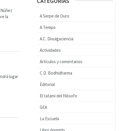
CATEGORÍAS
z Núñez
A Serpe de Ouro
re la
A Tempo
A.C. Divulgaciencia
Actividades
Artículos y comentarios
C.D. Bodhidharma
endrá lugar
Editorial
El tatami del filósofo
GEA
La Escuela
Libro dormido