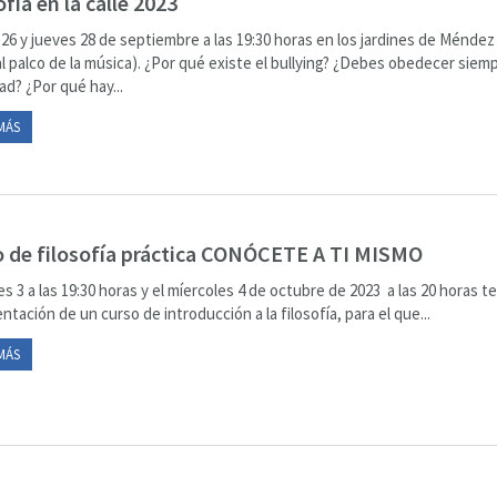
ofía en la calle 2023
26 y jueves 28 de septiembre a las 19:30 horas en los jardines de Ménde
al palco de la música). ¿Por qué existe el bullying? ¿Debes obedecer siemp
ad? ¿Por qué hay...
MÁS
 de filosofía práctica CONÓCETE A TI MISMO
es 3 a las 19:30 horas y el míercoles 4 de octubre de 2023 a las 20 horas t
entación de un curso de introducción a la filosofía, para el que...
MÁS