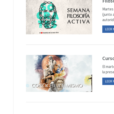
Filos
Martes 
(junto 
autorid
LEER 
Curso
El mart
la pres
LEER 