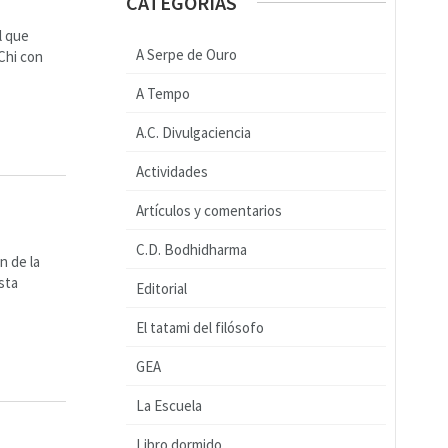
CATEGORÍAS
l que
A Serpe de Ouro
Chi con
A Tempo
A.C. Divulgaciencia
Actividades
Artículos y comentarios
C.D. Bodhidharma
n de la
sta
Editorial
El tatami del filósofo
GEA
La Escuela
Libro dormido