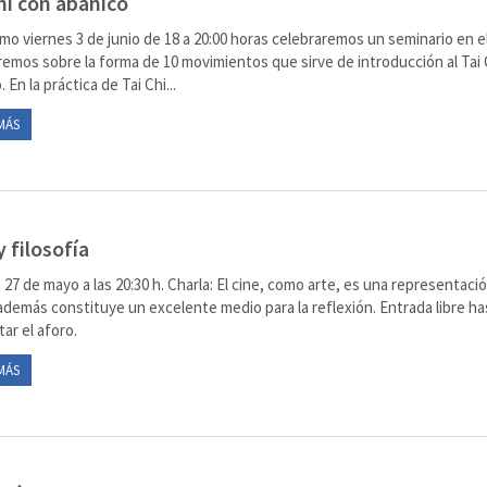
hi con abanico
imo viernes 3 de junio de 18 a 20:00 horas celebraremos un seminario en e
remos sobre la forma de 10 movimientos que sirve de introducción al Tai 
 En la práctica de Tai Chi...
MÁS
y filosofía
 27 de mayo a las 20:30 h. Charla: El cine, como arte, es una representació
 además constituye un excelente medio para la reflexión. Entrada libre ha
ar el aforo.
MÁS