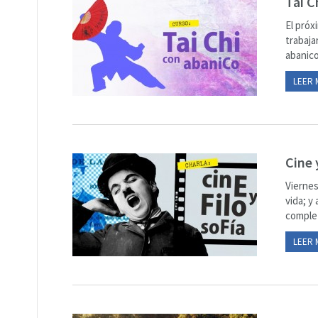
Tai C
El próx
trabaja
abanico.
LEER 
Cine 
Viernes
vida; y
complet
LEER 