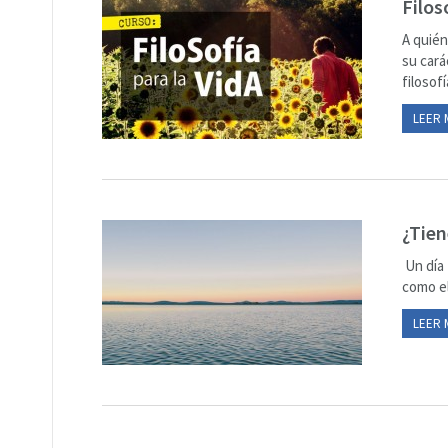
Filos
A quién
su cará
filosofí
LEER 
¿Tien
Un día 
como el
LEER 