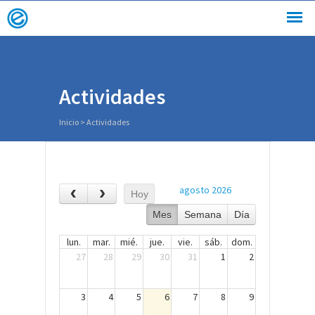
Actividades
Inicio
>
Actividades
agosto 2026
Hoy
Mes
Semana
Día
lun.
mar.
mié.
jue.
vie.
sáb.
dom.
27
28
29
30
31
1
2
3
4
5
6
7
8
9