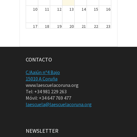
10
11
12
13
14
15
16
17
18
19
20
21
22
23
24
25
26
27
28
29
30
CONTACTO
31
1
2
3
4
5
6
C/Aaiún nº4 Bajo
15010 A Coruña
www.laescuelacoruna.org
Tel: +34 981 229 263
Móvil: +34 647 769 477
laescuela@laescuelacoruna.org
NEWSLETTER