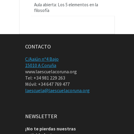
Aula abierta: Los 5 elementos en la
filosofía
CONTACTO
C/Aaiún nº4 Bajo
15010 A Coruña
www.laescuelacoruna.org
Tel: +34 981 229 263
Móvil: +34 647 769 477
laescuela@laescuelacoruna.org
NEWSLETTER
¡No te pierdas nuestras