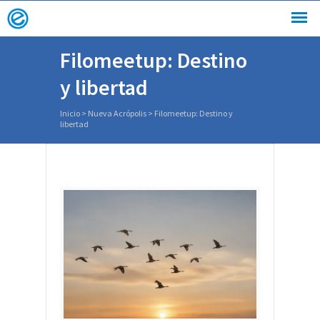
Filomeetup: Destino
y libertad
Inicio
>
Nueva Acrópolis
>
Filomeetup: Destino y
libertad