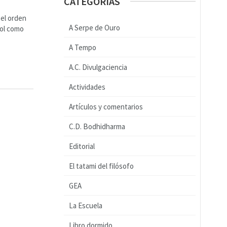
CATEGORÍAS
 el orden
A Serpe de Ouro
bol como
A Tempo
A.C. Divulgaciencia
Actividades
Artículos y comentarios
C.D. Bodhidharma
Editorial
El tatami del filósofo
GEA
La Escuela
Libro dormido