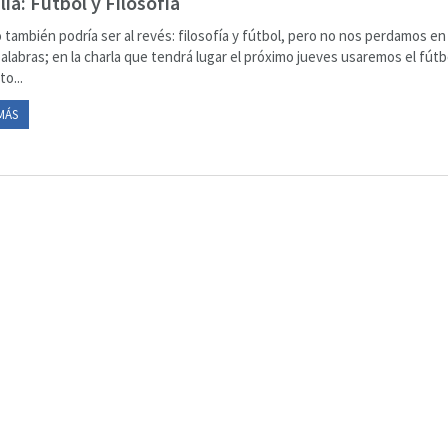
lia: Fútbol y Filosofía
lo también podría ser al revés: filosofía y fútbol, pero no nos perdamos en
palabras; en la charla que tendrá lugar el próximo jueves usaremos el fút
o...
MÁS