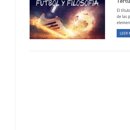
Tertu
El títu
de las 
element
LEER 