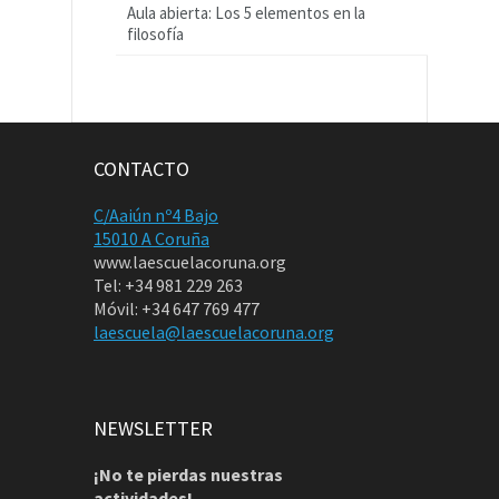
Aula abierta: Los 5 elementos en la
filosofía
CONTACTO
C/Aaiún nº4 Bajo
15010 A Coruña
www.laescuelacoruna.org
Tel: +34 981 229 263
Móvil: +34 647 769 477
laescuela@laescuelacoruna.org
NEWSLETTER
¡No te pierdas nuestras
actividades!