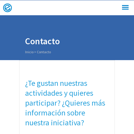
Contacto
Inicio
>
Contacto
¿Te gustan nuestras
actividades y quieres
participar? ¿Quieres más
información sobre
nuestra iniciativa?