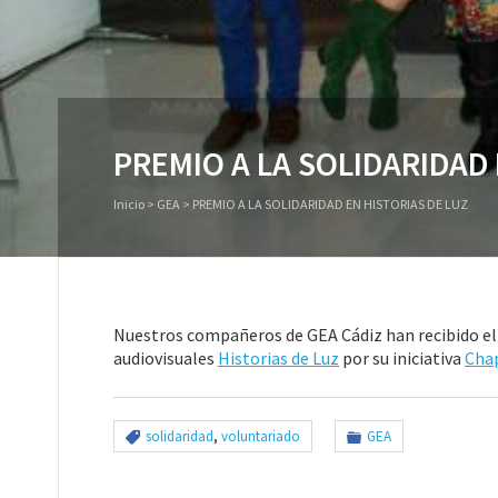
PREMIO A LA SOLIDARIDAD 
Inicio
>
GEA
>
PREMIO A LA SOLIDARIDAD EN HISTORIAS DE LUZ
Nuestros compañeros de GEA Cádiz han recibido el p
audiovisuales
Historias de Luz
por su iniciativa
Chap
solidaridad
,
voluntariado
GEA