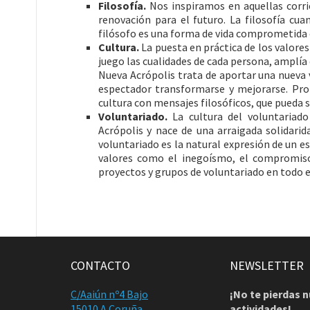
Filosofía.
Nos inspiramos en aquellas corr
renovación para el futuro. La filosofía cu
filósofo es una forma de vida comprometida 
Cultura.
La puesta en práctica de los valore
juego las cualidades de cada persona, amplía 
Nueva Acrópolis trata de aportar una nueva vi
espectador transformarse y mejorarse. Pro
cultura con mensajes filosóficos, que pueda s
Voluntariado.
La cultura del voluntariad
Acrópolis y nace de una arraigada solidar
voluntariado es la natural expresión de un es
valores como el inegoísmo, el compromiso
proyectos y grupos de voluntariado en todo e
CONTACTO
NEWSLETTER
C/Aaiún nº4 Bajo
¡No te pierdas 
15010 A Coruña
actividades!