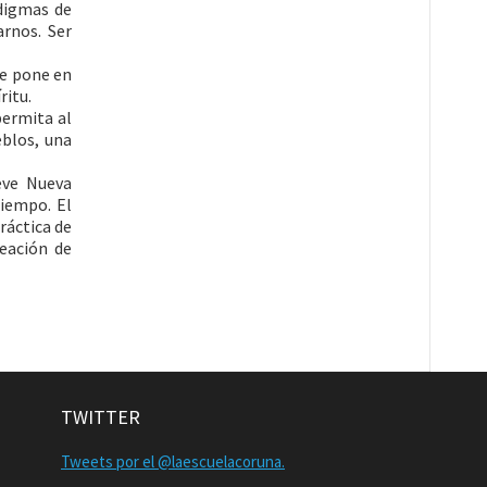
digmas de
arnos. Ser
ue pone en
ritu.
permita al
blos, una
eve Nueva
tiempo. El
ráctica de
eación de
TWITTER
Tweets por el @laescuelacoruna.