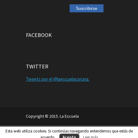
FACEBOOK
TWITTER
Tweets por el @laescuelacoruna.
Copyright © 2015. La Escuela
Aviso Legal
Política de Privacidad
Esta web utiliza cookies. Si continúas navegando entendemos que estás de
Política de Cookies
acuerdo.
Acepto
Leer más