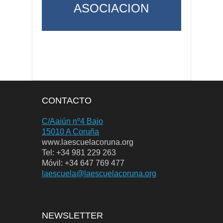
ASOCIACION
CONTACTO
C/Aaiún nº4 Bajo
15010 A Coruña
www.laescuelacoruna.org
Tel: +34 981 229 263
Móvil: +34 647 769 477
laescuela@laescuelacoruna.org
NEWSLETTER